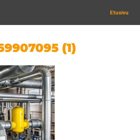
Etusivu
69907095 (1)