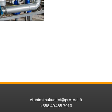
etunimi.sukunimi@protoel.fi
+358 40 485 7910