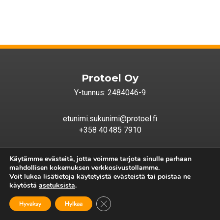
Protoel Oy
Y-tunnus: 2484046-9
etunimi.sukunimi@protoel.fi
+358 40 485 7910
Relanderinkatu 123
Käytämme evästeitä, jotta voimme tarjota sinulle parhaan
78210 Varkaus
mahdollisen kokemuksen verkkosivustollamme.
Voit lukea lisätietoja käytetyistä evästeistä tai poistaa ne
käytöstä
asetuksista
.
Rekisteriseloste
Close GDPR Cookie Banner
Hyväksy
Hylkää