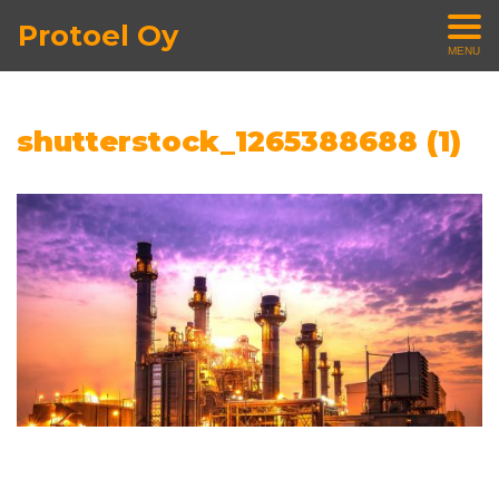
Protoel Oy
MENU
shutterstock_1265388688 (1)